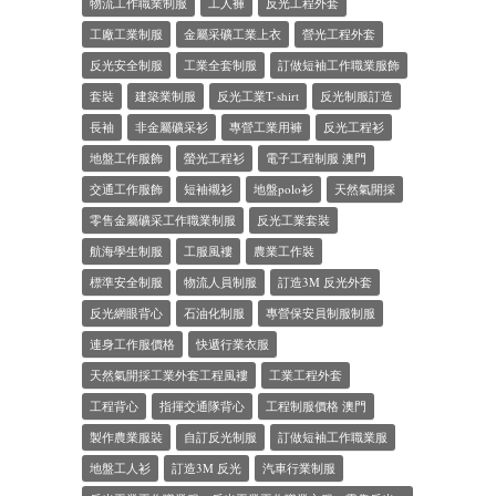
物流工作職業制服
工人褲
反光工程外套
工廠工業制服
金屬采礦工業上衣
營光工程外套
反光安全制服
工業全套制服
訂做短袖工作職業服飾
套裝
建築業制服
反光工業T-shirt
反光制服訂造
長袖
非金屬礦采衫
專營工業用褲
反光工程衫
地盤工作服飾
螢光工程衫
電子工程制服 澳門
交通工作服飾
短袖襯衫
地盤polo衫
天然氣開採
零售金屬礦采工作職業制服
反光工業套裝
航海學生制服
工服風褸
農業工作裝
標準安全制服
物流人員制服
訂造3M 反光外套
反光網眼背心
石油化制服
專營保安員制服制服
連身工作服價格
快遞行業衣服
天然氣開採工業外套工程風褸
工業工程外套
工程背心
指揮交通隊背心
工程制服價格 澳門
製作農業服裝
自訂反光制服
訂做短袖工作職業服
地盤工人衫
訂造3M 反光
汽車行業制服