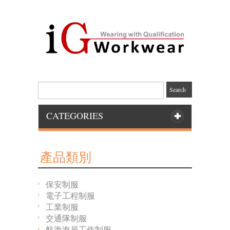
Search
CATEGORIES
產品類別
保安制服
電子工程制服
工業制服
交通隊制服
航海海員工作制服