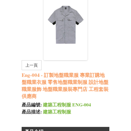
上一頁
Eng-004 - 訂製地盤職業服 專業訂購地
盤職業衣服 零售地盤職業制服 設計地盤
職業服飾 地盤職業服裝專門店 工程套裝
供應商
產品編號:
建築工程制服 ENG-004
產品描述:
建築工程制服