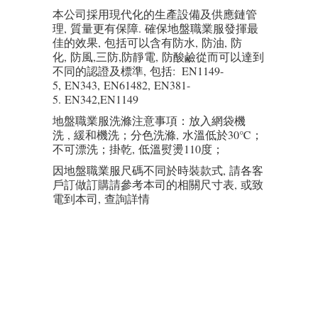
本公司採用現代化的生產設備及供應鏈管
理, 質量更有保障. 確保
地盤職業服
發揮最
佳的效果, 包括可以含有防水, 防油, 防
化, 防風,三防,防靜電, 防酸鹼從而可以達到
不同的認證及標準, 包括: EN1149-
5, EN343, EN61482, EN381-
5. EN342,EN1149
地盤職業服
洗滌注意事項：放入網袋機
洗 , 緩和機洗；分色洗滌, 水溫低於30℃；
不可漂洗；掛乾, 低溫熨燙110度；
因
地盤職業服
尺碼不同於時裝款式, 請各客
戶訂做
訂購
請參考本司的相關尺寸表, 或致
電到本司, 查詢詳情