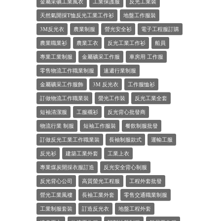
金屬采礦工業風衣
工業保護服
反光工業裝
天然氣開採T恤反光工業工作衫
地盤工作服裝
3M反光衣
農業制服
營光安全衫
電子工程服訂購
農業職業衫
農業工衣
反光工業工作衫
船員
專業工業制服
金屬礦采工作服
車房用 工作服
零售物流工作職業制服
速遞行業制服
金屬礦采工作服飾
3M 反光衣
工作服恤衫
訂做物流工作職業裝
螢光工作裝
反光工業全套
短袖清潔服
工服襯衫
反光背心批發商
物流行業 制服
短袖工作服裝
餐飲制服批發
訂做反光工業工作職業裝
長袖制服款式
運輸工服
反光衫
建築工業外套
工業上衣
專業煤炭開採衣服訂造
反光安全背心制服
反光背心公司
高質螢光工程服
工程外套批發
營光工業風褸
長袖工業外套
零售交通職業制服
工業制服套裝
訂造反光衣
地盤工程外套