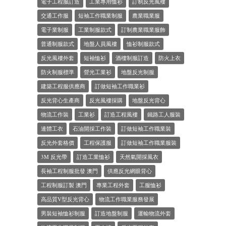
電子工程服訂造
工業專用恤衫
訂制反光風褸
交通工作服
短袖工作職業制服
農業職業服
電子業制服
工業制服款式
訂制農業職業服飾
普通制服款式
地盤人員風褸
恤衫制服款式
反光風褸外套
短袖恤衫
酒樓制服訂造
防火上衣
防火制服標準
營光工業衫
地盤反光制服
建築工程服供應商
訂做短袖工作職業衫
反光背心生產商
反光風褸採購
地盤反光背心
物流工作裝
工業衫
訂造工程風褸
鐵路工人服裝
連體工衣
石油開採工作裝
訂做短袖工作職業裝
反光外套格價
工程保護服
訂做短袖工作職業服裝
3M 反光帶
訂造工業恤衫
天然氣開採風衣
長袖工程制服批發 澳門
供應反光網眼背心
工程制服訂製 澳門
專業工程外套
工服恤衫
高品質V型反光背心
物流工作職業服務發展
男裝短袖恤衫制服
訂造地盤制服
運輸物流外套