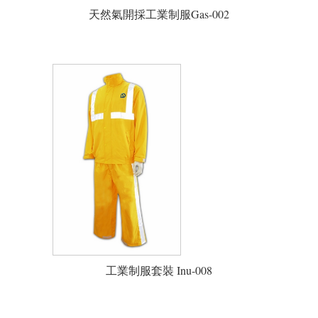
天然氣開採工業制服Gas-002
工業制服套裝 Inu-008