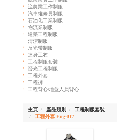
漁農業工作制服
汽車維修員制服
石油化工業制服
物流業制服
建築工程制服
清潔制服
反光帶制服
連身工衣
工程制服套裝
螢光工程制服
工程外套
工程褲
工程背心/地盤人員背心
主頁
產品類別
工程制服套裝
工程外套 Eng-017