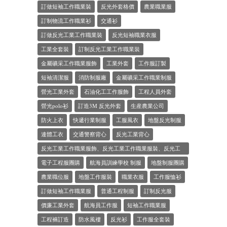
訂做短袖工作職業裝
反光外套格價
農業職業服
訂制物流工作職業衫
交通衫
訂做反光工業工作職業裝
反光短袖職業衣服
工業全套裝
訂制反光工業工作職業裝
金屬礦采工作職業服飾
工業外套
工作服訂製
短袖清潔服
消防制服廠
金屬礦采工作職業制服
營光工業外套
石油化工工作服飾
工程人員外套
營光polo衫
訂造3M 反光外套
生産農業公司
防火上衣
快遞行業制服
工服風衣
地盤反光制服
連體工衣
交通警察背心
反光工業背心
反光工業工作職業服飾、反光工業工作職業服裝、反光工
業工作職業衫、反光工業工作職業裝、反光工業工作職業
電子工程服團購
航海員訓練學校 制服
地盤制服團購
農業職位服
地盤工作服裝
職業衣服
工作服恤衫
訂做短袖工作職業服
普通工程制服
訂制反光服
價廉工業外套
航海員工作服
短袖工作職業服
工程褲訂造
防水風褸
反光衫
工作服全套裝