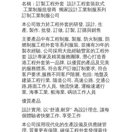
名稱：訂製工程外套 設計工程套裝款式
工業制服批發商 獨家設計工業制服系列
訂制工業制服公司
本公司致力於
工程外套
的研發, 設計, 生
產, 製作, 批發, 訂做, 訂製, 訂購與銷售
主要產品中有工程制服, 製服, 防火制服, 防
燃制服
工程外套
等系列服裝, 並擁有20年的
製衣經驗, 公司採用大批經驗豐富的
工程外
套
設計專家及精英服務團隊, 潛心打造香
港
工程外套
第一品牌, 以優質的產品及完美
的服務體系, 符合客戶訂做
訂制
要求, 符合
客戶要求,服務不同客戶階層, 包括: 地盤及
建築工程行業, 隨道公司, 高速公路, 交通公
路,路面工作人員, 物流快遞, 運輸速遞行
業, 海事工業, 船海業, 碼頭工作人員
優質產品
設計實用, 以“舒適,耐穿” 為設計理念, 讓每
個體驗者快樂工作, 享受工作
本公司採用現代化的生產設備及供應鏈管
理, 質量更有保障. 確保
工程外套
發揮最佳