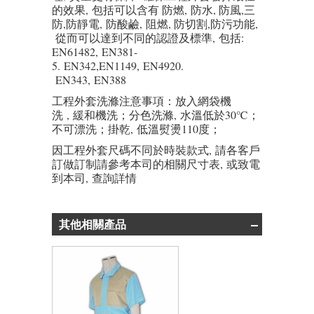
的效果, 包括可以含有 防燃, 防水, 防風,三
防,防靜電, 防酸鹼, 阻燃, 防切割,防污功能,
從而可以達到不同的認證及標準, 包括:
EN61482, EN381-
5. EN342,EN1149, EN4920.
EN343, EN388
工程外套
洗滌注意事項：放入網袋機
洗 , 緩和機洗；分色洗滌, 水溫低於30℃；
不可漂洗；掛乾, 低溫熨燙110度；
因
工程外套
尺碼不同於時裝款式, 請各客戶
訂做
訂制
請參考本司的相關尺寸表, 或致電
到本司, 查詢詳情
其他相關產品