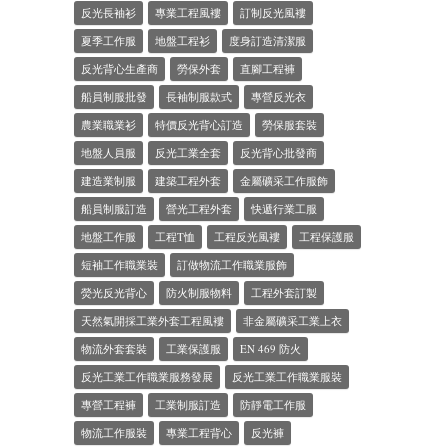
反光長袖衫
專業工程風褸
訂制反光風褸
夏季工作服
地盤工程衫
度身訂造清潔服
反光背心生產商
勞保外套
直腳工程褲
船員制服批發
長袖制服款式
專營反光衣
農業職業衫
特價反光背心訂造
勞保服套裝
地盤人員服
反光工業全套
反光背心批發商
建造業制服
建築工程外套
金屬礦采工作服飾
船員制服訂造
營光工程外套
快遞行業工服
地盤工作服
工程T恤
工程反光風褸
工程保護服
短袖工作職業裝
訂做物流工作職業服飾
熒光反光背心
防火制服物料
工程外套訂製
天然氣開採工業外套工程風褸
非金屬礦采工業上衣
物流外套套裝
工業保護服
EN 469 防火
反光工業工作職業服務發展
反光工業工作職業服裝
專營工程褲
工業制服訂造
防靜電工作服
物流工作服裝
專業工程背心
反光褲