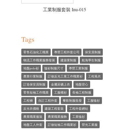
工業制服套裝 Inu-015
Tags
零售石油化工職業
專營工程外套公司
保安員制服
物流工作職業服務發展
建築業制服
航海學生制服
地盤polo衫
恤衫制服尺寸
專營工業制服
農業行業制服
訂做反光工業工作職業衫
工程風衣
訂造保安員制服
金屬采礦上衣
地盤背心
零售短袖工作職業
工服襯衫
長袖工程制服
工程褲
自訂工程外套
餐飲制服批發
工服恤衫
反光衣價格
建築工程套裝
工程外套網站
農業職業服裝
農業職業服飾
工業恤衫
地盤工人外套
訂做短袖工作職業衫
營光工業服