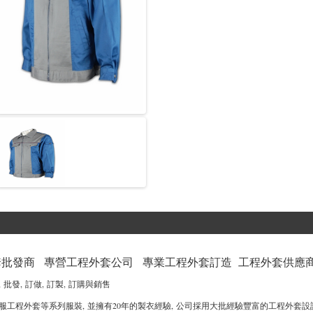
批發商 專營工程外套公司 專業工程外套訂造 工程外套供應
批發, 訂做, 訂製, 訂購與銷售
燃制服工程外套等系列服裝, 並擁有20年的製衣經驗, 公司採用大批經驗豐富的工程外套