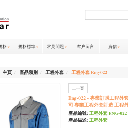
規格
規格標準
常見問題
客户留言
資信
主頁
產品類別
工程外套
工程外套 Eng-022
上一頁
Eng-022 - 專業訂購工
司 專業工程外套訂造 工程
產品編號:
工程外套 ENG-022
產品描述:
工程外套