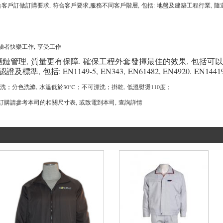
客戶訂做訂購要求, 符合客戶要求,服務不同客戶階層, 包括: 地盤及建築工程行業, 隨道
體驗者快樂工作, 享受工作
管理, 質量更有保障. 確保
工程外套
發揮最佳的效果, 包括可以含
括: EN1149-5, EN343, EN61482, EN4920. EN14419,
；分色洗滌, 水溫低於30℃；不可漂洗；掛乾, 低溫熨燙110度；
訂購請參考本司的相關尺寸表, 或致電到本司, 查詢詳情