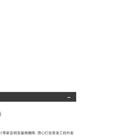
商
設計專家及精英服務團隊, 潛心打造香港工程外套