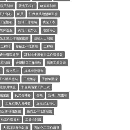
清潔員制服
螢光工程衫
建造業制服
工人背心
船員
訂做農業地盤職業服
工業恤衫
短袖工作服裝
農業工衣
業保護服
高質工程外套
地盤背心
光工業工作職業服飾
運輸人士制服
盤工程衫
短袖工作職業服
工程褲
通地盤職業服
訂制非金屬礦采工作職業裝
工程制服
金屬礦采工作服裝
價廉工業外套
心
螢光風衣
建築服批發商
工作職業服裝
工服恤衫
天然氣開採
維修員制服
非金屬礦采工業上衣
職業服
反光長袖衫
長袖
短袖工業恤衫
工程維修人員外套
反光安全背心
石油開採職業服
物流工作職業制服
短袖工作職業衫
工業恤衫服
大量訂購餐飲制服
石油化工工作服裝