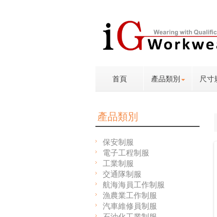
首頁
產品類別
尺寸
產品類別
保安制服
電子工程制服
工業制服
交通隊制服
航海海員工作制服
漁農業工作制服
汽車維修員制服
石油化工業制服