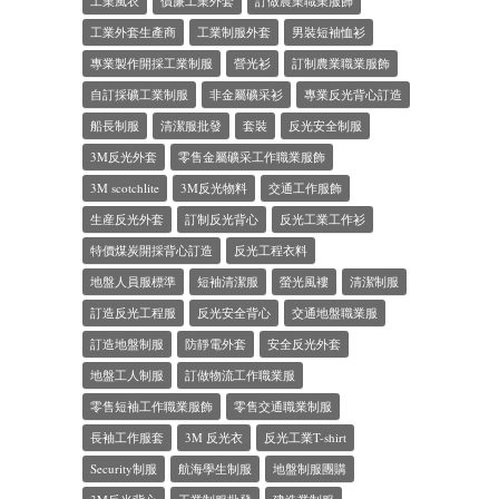
工業風衣
價廉工業外套
訂做農業職業服飾
工業外套生產商
工業制服外套
男裝短袖恤衫
專業製作開採工業制服
營光衫
訂制農業職業服飾
自訂採礦工業制服
非金屬礦采衫
專業反光背心訂造
船長制服
清潔服批發
套裝
反光安全制服
3M反光外套
零售金屬礦采工作職業服飾
3M scotchlite
3M反光物料
交通工作服飾
生産反光外套
訂制反光背心
反光工業工作衫
特價煤炭開採背心訂造
反光工程衣料
地盤人員服標準
短袖清潔服
螢光風褸
清潔制服
訂造反光工程服
反光安全背心
交通地盤職業服
訂造地盤制服
防靜電外套
安全反光外套
地盤工人制服
訂做物流工作職業服
零售短袖工作職業服飾
零售交通職業制服
長袖工作服套
3M 反光衣
反光工業T-shirt
Security制服
航海學生制服
地盤制服團購