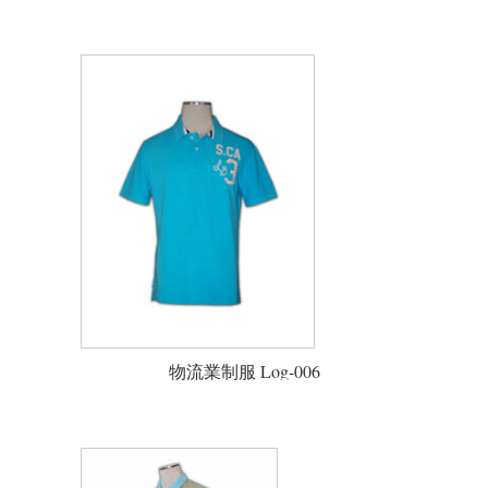
物流業制服 Log-006