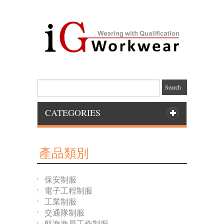
Search
CATEGORIES
產品類別
保安制服
電子工程制服
工業制服
交通隊制服
航海海員工作制服