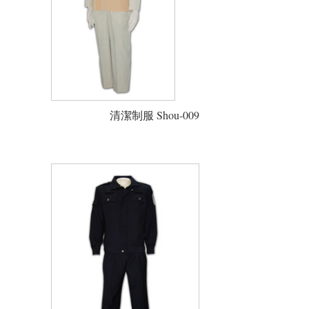
清潔制服 Shou-009