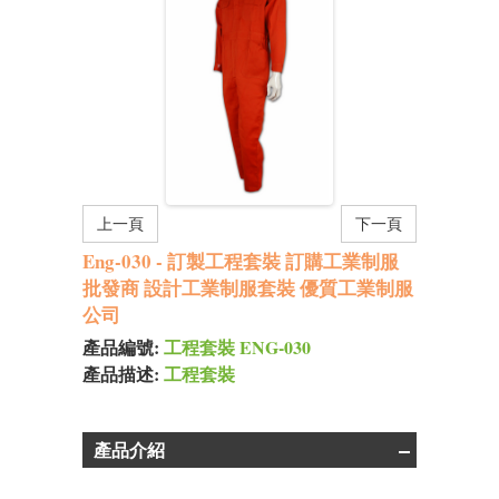
上一頁
下一頁
Eng-030 - 訂製工程套裝 訂購工業制服
批發商 設計工業制服套裝 優質工業制服
公司
產品編號:
工程套裝 ENG-030
產品描述:
工程套裝
產品介紹