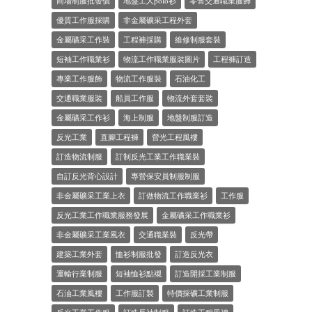
商場制服批發價
地盤工人polo衫
零售交通職業服飾
優質工作服採購
非金屬礦采工程外套
金屬礦采工作裝
工程褲採購
維修制服套裝
短袖工作職業衫
物流工作職業服裝圖片
工程褲訂造
專業工作服飾
物流工作服裝
石油化工
交通職業服裝
船員工作服
物流外套套裝
金屬礦采工作衫
海上制服
地盤制服訂造
反光工業
直腳工程褲
營光工程風褸
訂造物流制服
訂制反光工業工作職業裝
自訂反光背心設計
專營保安員制服制服
非金屬礦采工業上衣
訂做物流工作職業衫
工作服
反光工業工作職業服務發展
金屬礦采工作職業衫
非金屬礦采工業風衣
交通職業裝
反光帶
建築工業外套
恤衫制服批發
訂造反光衣
運輸行業制服
短袖恤衫點襯
訂造開採工業制服
石油工業風褸
工作服訂製
特價採礦工業制服