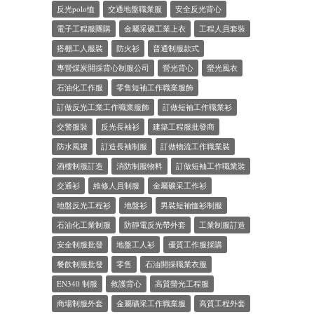
反光polo恤
交通地盤職業服
安全反光背心
電子工程服團購
金屬采礦工業上衣
工程人員套裝
搭棚工人服裝
防火衫
普通制服款式
專營煤炭開採背心制服公司
營光背心
螢光風衣
石油化工作服
零售短袖工作職業服飾
訂做反光工業工作職業服飾
訂做短袖工作職業衫
交警服裝
反光長袖衫
建築工程服批發商
防水風褸
訂造長袖制服
訂做物流工作職業裝
酒樓制服訂造
消防制服物料
訂做短袖工作職業裝
交通衫
維修人員制服
金屬礦采工作衫
地盤反光工程衫
地盤衫
男裝短袖恤衫制服
石油化工業制服
防靜電反光帶外套
工業制服訂造
安全制服批發
地盤工人衫
優質工作服採購
餐飲制服批發
零售
石油開採職業衣服
EN340 制服
救護背心
高質螢光工程服
商場制服外套
金屬礦采工作職業服
高質工程外套