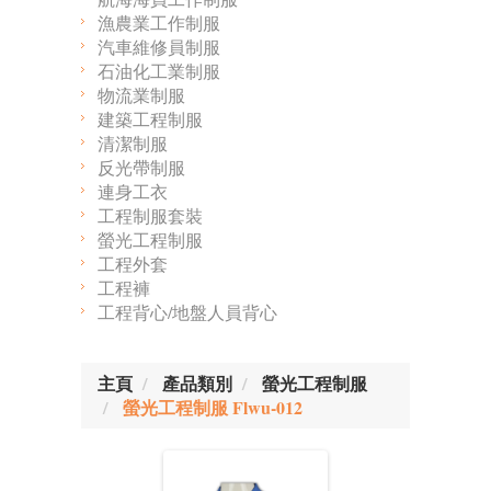
漁農業工作制服
汽車維修員制服
石油化工業制服
物流業制服
建築工程制服
清潔制服
反光帶制服
連身工衣
工程制服套裝
螢光工程制服
工程外套
工程褲
工程背心/地盤人員背心
主頁
產品類別
螢光工程制服
螢光工程制服 Flwu-012