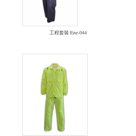
工程套裝 Eng-044