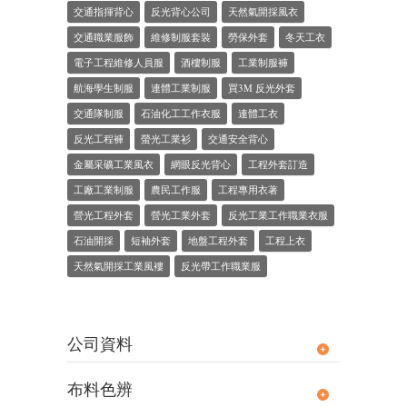
交通指揮背心
反光背心公司
天然氣開採風衣
交通職業服飾
維修制服套裝
勞保外套
冬天工衣
電子工程維修人員服
酒樓制服
工業制服褲
航海學生制服
連體工業制服
買3M 反光外套
交通隊制服
石油化工工作衣服
連體工衣
反光工程褲
螢光工業衫
交通安全背心
金屬采礦工業風衣
網眼反光背心
工程外套訂造
工廠工業制服
農民工作服
工程專用衣著
營光工程外套
營光工業外套
反光工業工作職業衣服
石油開採
短袖外套
地盤工程外套
工程上衣
天然氣開採工業風褸
反光帶工作職業服
公司資料
布料色辨