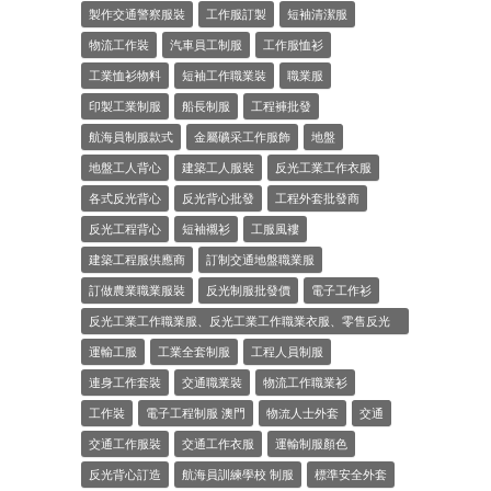
製作交通警察服裝
工作服訂製
短袖清潔服
物流工作裝
汽車員工制服
工作服恤衫
工業恤衫物料
短袖工作職業裝
職業服
印製工業制服
船長制服
工程褲批發
航海員制服款式
金屬礦采工作服飾
地盤
地盤工人背心
建築工人服裝
反光工業工作衣服
各式反光背心
反光背心批發
工程外套批發商
反光工程背心
短袖襯衫
工服風褸
建築工程服供應商
訂制交通地盤職業服
訂做農業職業服裝
反光制服批發價
電子工作衫
反光工業工作職業服、反光工業工作職業衣服、零售反光
工業工作職業制服、零售反光工業工作職業服飾、零售反
運輸工服
工業全套制服
工程人員制服
連身工作套裝
交通職業裝
物流工作職業衫
工作裝
電子工程制服 澳門
物流人士外套
交通
交通工作服裝
交通工作衣服
運輸制服顏色
反光背心訂造
航海員訓練學校 制服
標準安全外套