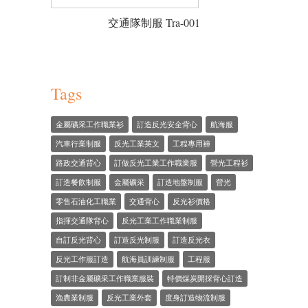
交通隊制服 Tra-001
Tags
金屬礦采工作職業衫
訂造反光安全背心
航海服
汽車行業制服
反光工業英文
工程專用褲
路政交通背心
訂做反光工業工作職業服
營光工程衫
訂造餐飲制服
金屬礦采
訂造地盤制服
營光
零售石油化工職業
交通背心
反光衫價格
指揮交通隊背心
反光工業工作職業制服
自訂反光背心
訂造反光制服
訂造反光衣
反光工作服訂造
航海員訓練制服
工程服
訂制非金屬礦采工作職業服裝
特價煤炭開採背心訂造
漁農業制服
反光工業外套
度身訂造物流制服