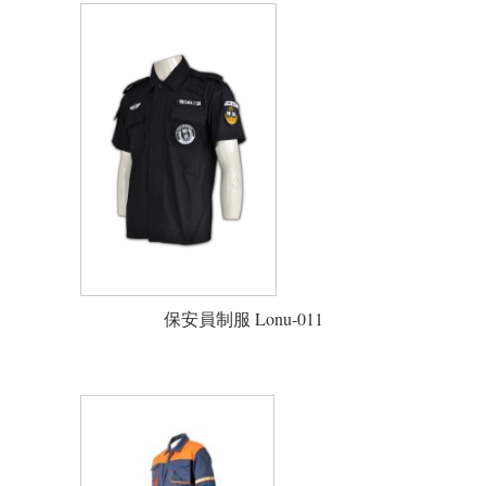
保安員制服 Lonu-011