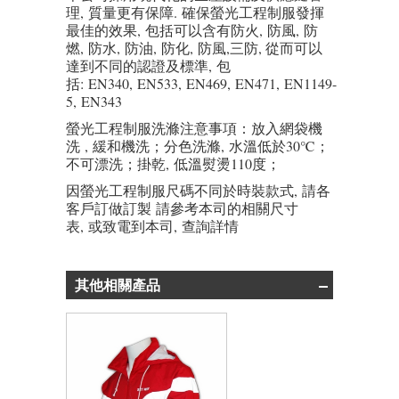
理, 質量更有保障. 確保螢光工程制服發揮
最佳的效果, 包括可以含有防火, 防風, 防
燃, 防水, 防油, 防化, 防風,三防, 從而可以
達到不同的認證及標準, 包
括: EN340, EN533, EN469, EN471, EN1149-
5, EN343
螢光工程制服
洗滌注意事項：放入網袋機
洗 , 緩和機洗；分色洗滌, 水溫低於30℃；
不可漂洗；掛乾, 低溫熨燙110度；
因
螢光工程制服
尺碼不同於時裝款式, 請各
客戶訂做訂製 請參考本司的相關尺寸
表, 或致電到本司, 查詢詳情
其他相關產品