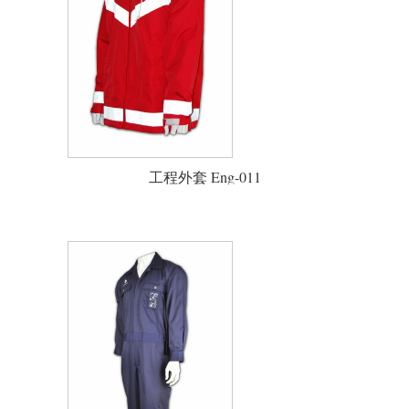
工程外套 Eng-011