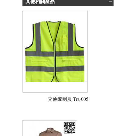
其他相關產品
交通隊制服 Tra-005