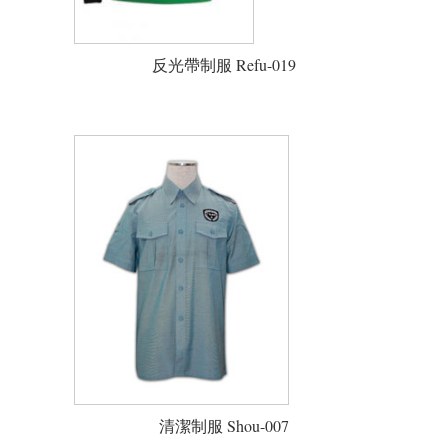
反光帶制服 Refu-019
清潔制服 Shou-007