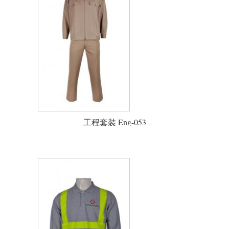
工程套裝 Eng-053