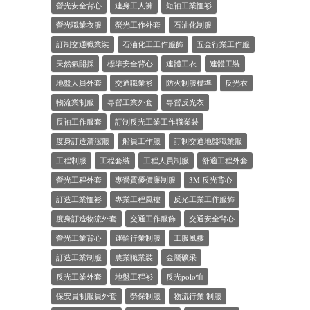
營光安全背心
連身工人褲
短袖工業恤衫
營光職業衣服
螢光工作外套
石油化制服
訂制交通職業裝
石油化工工作服飾
五金行業工作服
天然氣開採
標準安全背心
連體工衣
連體工裝
地盤人員外套
交通職業衫
防火制服標準
反光衣
物流業制服
專營工業外套
專營反光衣
長袖工作服套
訂制反光工業工作職業裝
度身訂造清潔服
船員工作服
訂制交通地盤職業服
工程制服
工程套裝
工程人員制服
舒適工程外套
營光工程外套
專營質優價廉制服
3M 反光背心
訂造工業恤衫
專業工程風褸
反光工業工作服飾
度身訂造物流外套
交通工作服飾
交通安全背心
營光工業背心
運輸行業制服
工服風褸
訂造工業制服
農業職業裝
金屬礦采
反光工業外套
地盤工程衫
反光polo恤
保安員制服員外套
勞保制服
物流行業 制服