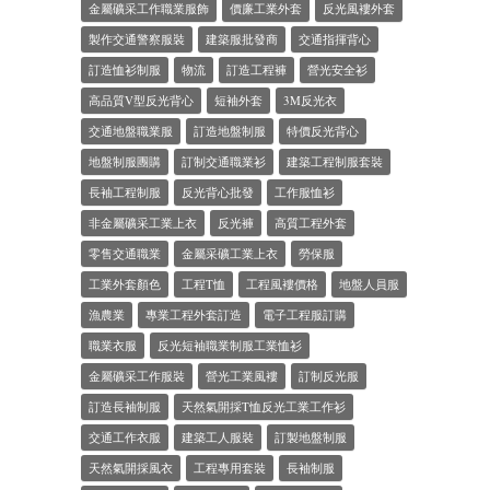
金屬礦采工作職業服飾
價廉工業外套
反光風褸外套
製作交通警察服裝
建築服批發商
交通指揮背心
訂造恤衫制服
物流
訂造工程褲
營光安全衫
高品質V型反光背心
短袖外套
3M反光衣
交通地盤職業服
訂造地盤制服
特價反光背心
地盤制服團購
訂制交通職業衫
建築工程制服套裝
長袖工程制服
反光背心批發
工作服恤衫
非金屬礦采工業上衣
反光褲
高質工程外套
零售交通職業
金屬采礦工業上衣
勞保服
工業外套顏色
工程T恤
工程風褸價格
地盤人員服
漁農業
專業工程外套訂造
電子工程服訂購
職業衣服
反光短袖職業制服工業恤衫
金屬礦采工作服裝
營光工業風褸
訂制反光服
訂造長袖制服
天然氣開採T恤反光工業工作衫
交通工作衣服
建築工人服裝
訂製地盤制服
天然氣開採風衣
工程專用套裝
長袖制服