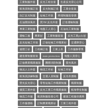
工業制服外套
反光工程全套
生産反光背心公司
航海員制服訂造
反光制服訂造
工業全套裝
自訂反光制服
短袖工作裝
商場制服批發價
石油開採風衣
買3M 反光外套
訂造運輸制服
專業工業制服
地盤工人背心
石油化工業制服
運輸工服
農業衫
工業制服套裝
反光工業polo衫
反光短袖工作裝
訂做短袖工作職業衫
交通隊背心
連體工衫
工程褲訂造
工業上衣
工作服飾零售
建造業制服套裝
stain protection
地盤人員背心
訂做農業職業服裝
團體消防制服
螢光風衣
物流人士外套
物流工作衫
短袖工作衫
航海員訓練制服
交通人員制服
反光衣價格
熒光反光背心
零售短袖工作職業制服
職業制服
優質工業外套
反光工業工作職業服裝
航海學生制服
物流工作服
船員制服批發公司
建築工程服供應商
工作服價格
訂制農業職業衫
工業工程外套