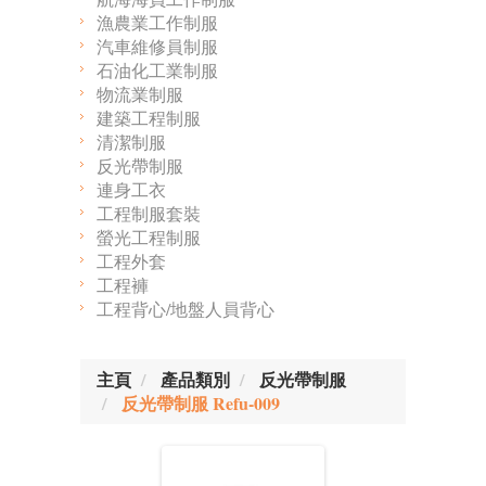
漁農業工作制服
汽車維修員制服
石油化工業制服
物流業制服
建築工程制服
清潔制服
反光帶制服
連身工衣
工程制服套裝
螢光工程制服
工程外套
工程褲
工程背心/地盤人員背心
主頁
產品類別
反光帶制服
反光帶制服 Refu-009