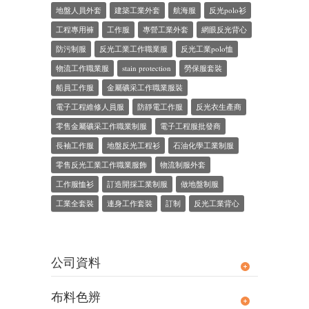
地盤人員外套
建築工業外套
航海服
反光polo衫
工程專用褲
工作服
專營工業外套
網眼反光背心
防污制服
反光工業工作職業服
反光工業polo恤
物流工作職業服
stain protection
勞保服套裝
船員工作服
金屬礦采工作職業服裝
電子工程維修人員服
防靜電工作服
反光衣生產商
零售金屬礦采工作職業制服
電子工程服批發商
長袖工作服
地盤反光工程衫
石油化學工業制服
零售反光工業工作職業服飾
物流制服外套
工作服恤衫
訂造開採工業制服
做地盤制服
工業全套裝
連身工作套裝
訂制
反光工業背心
公司資料
布料色辨