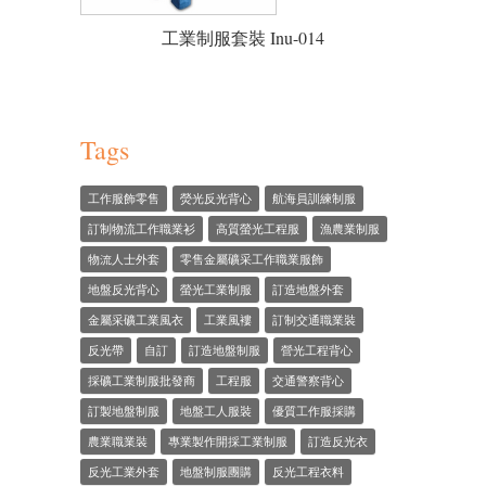
工業制服套裝 Inu-014
Tags
工作服飾零售
熒光反光背心
航海員訓練制服
訂制物流工作職業衫
高質螢光工程服
漁農業制服
物流人士外套
零售金屬礦采工作職業服飾
地盤反光背心
螢光工業制服
訂造地盤外套
金屬采礦工業風衣
工業風褸
訂制交通職業裝
反光帶
自訂
訂造地盤制服
營光工程背心
採礦工業制服批發商
工程服
交通警察背心
訂製地盤制服
地盤工人服裝
優質工作服採購
農業職業裝
專業製作開採工業制服
訂造反光衣
反光工業外套
地盤制服團購
反光工程衣料