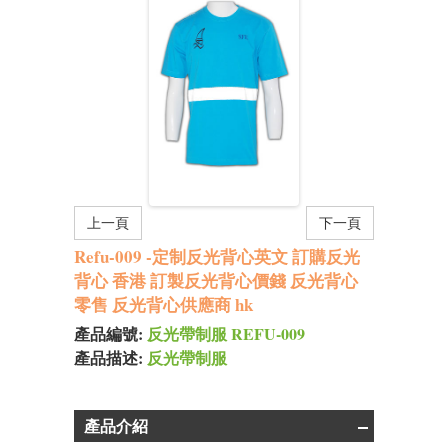
上一頁
下一頁
Refu-009 -定制反光背心英文 訂購反光
背心 香港 訂製反光背心價錢 反光背心
零售 反光背心供應商 hk
產品編號:
反光帶制服 REFU-009
產品描述:
反光帶制服
產品介紹