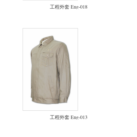
工程外套 Eng-018
工程外套 Eng-013