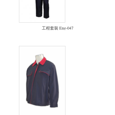
工程套裝 Eng-047