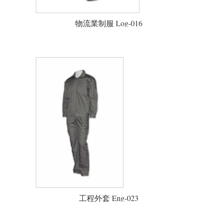
物流業制服 Log-016
工程外套 Eng-023