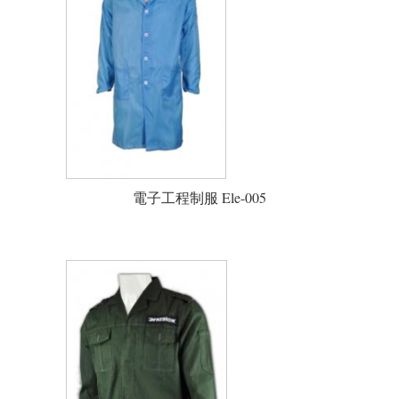
電子工程制服 Ele-005