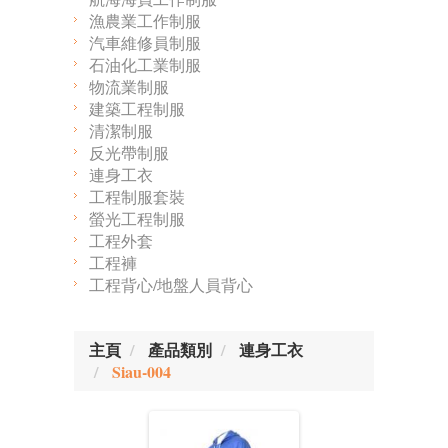
漁農業工作制服
汽車維修員制服
石油化工業制服
物流業制服
建築工程制服
清潔制服
反光帶制服
連身工衣
工程制服套裝
螢光工程制服
工程外套
工程褲
工程背心/地盤人員背心
主頁
產品類別
連身工衣
Siau-004