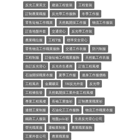
反光工業英文
建築工程套裝
工程套裝
訂制農業職服
反光帶工作服飾
冬季工作服
零售短袖工作職業
天然氣開採工作服
物流工作服裝
訂造地盤外套
交通背心
反光帶工作裝
農業職位服
工程T恤
標準安全背心
零售物流工作職業服飾
交通工作衣服
防污制服
工程制服
訂做短袖工作職業服飾
天然氣工作衣服
自訂反光背心
反光衣生產商
訂造工程風褸
石油開採職業衣服
夏季工作服
連身工作服價格
工程風衣
金屬礦采
3M反光外套
反光帶
工程褲批發
天然氣開採工業外套工程風褸
專業工程風褸
長袖工業恤衫
訂制農業職業衫
連體工業制服
石油化工工作服飾
物流工作職業衣服
鐵路工人服裝
地盤polo衫
生産反光背心公司
營光職業服
運輸業制服
農業職業服飾
工業外套公司
農業職業服