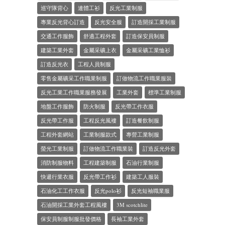
巡守隊背心
連體工衫
反光工業制服
專業反光背心訂造
反光安全服
訂造開採工業制服
交通工作服飾
舒適工程外套
訂造保安員制服
建築工業外套
金屬采礦上衣
金屬采礦工業恤衫
訂造反光衣
工程人員制服
零售金屬礦采工作職業制服
訂做物流工作職業服裝
反光工業工作職業服務發展
工業外套
標準工業制服
地盤工作服飾
防火制服
反光帶工作衣服
反光帶工作服
工程反光風褸
訂造餐飲制服
工程外套網站
工業制服款式
專營工業制服
螢光工業制服
訂做物流工作職業裝
訂造反光外套
消防制服物料
工程建築制服
石油行業制服
快遞行業衣服
反光帶工作衫
建築工人服裝
石油化工工作衣服
反光polo衫
反光短袖職業服
石油開採工業外套工程風褸
3M scotchlite
保安員制服制服批發價格
長袖工業外套