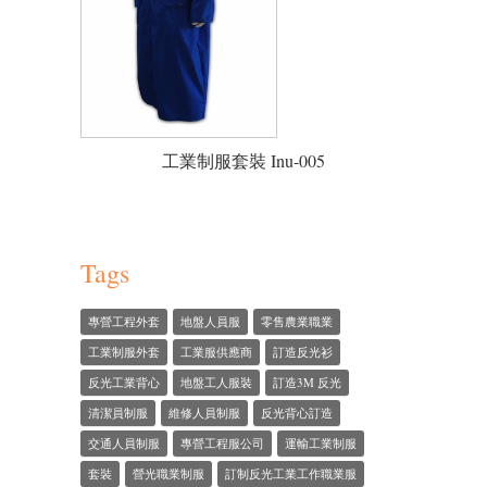
工業制服套裝 Inu-005
Tags
專營工程外套
地盤人員服
零售農業職業
工業制服外套
工業服供應商
訂造反光衫
反光工業背心
地盤工人服裝
訂造3M 反光
清潔員制服
維修人員制服
反光背心訂造
交通人員制服
專營工程服公司
運輸工業制服
套裝
營光職業制服
訂制反光工業工作職業服