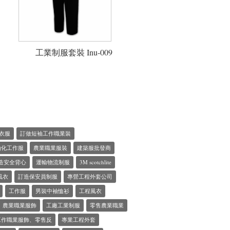
工業制服套裝 Inu-009
衣服
訂做短袖工作職業裝
油化工作服
農業職業服裝
建築服批發商
造安全背心
運輸物流制服
3M scotchlite
風衣
訂造保安員制服
專營工程外套公司
工作服
男裝中袖恤衫
工程風衣
農業職業服飾
工廠工業制服
零售農業職業
工作職業服飾、零售反
專業工程外套