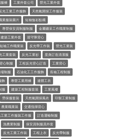
制服褲
工業外套公司
營光工業外套
反光工業工作服飾
天然氣開採工作服裝
職業服裝圖片
短袖恤衫點襯
專營保安員制服制服
金屬礦采工作職業制服
建築工業外套
巡守隊背心
短袖工作職業裝
反光帶工作裝
營光工業裝
光工業套裝
反光工業衫
度身訂造清潔服
背心制服
工程反光背心訂造
工業背心
商場制服
石油化工工作服飾
長袖工程制服
服飾
專營工業用褲
連體工衣
制服
建築工程制服套裝
工業風褸
勞保服套裝
天然氣開採風衣
印製工業制服
農業職業裝
交通指揮背心
光工業工作服裝工作服
訂造運輸制服
漁農業制服
保安員制服員外套
反光工業工作裝
工程上衣
反光帶制服