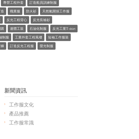
專營工程外套
訂造船員訓練制服
訂造
職業服
防火衫
天然氣開採工作服
衣
反光工程背心
反光長袖衫
團購
連體工裝
石油化制服
反光工業T-shirt
袖制服
工業外套工程風褸
短袖工作服裝
程褲
訂造反光工程服
螢光制服
新聞資訊
工作服文化
產品推薦
工作服常識