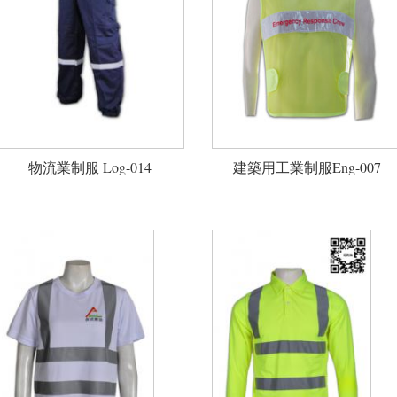
物流業制服 Log-014
建築用工業制服Eng-007