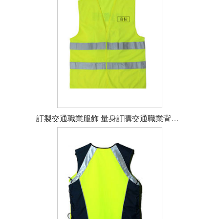
訂製交通職業服飾 量身訂購交通職業背心 訂造多樣交通職業衫 定制反光交通背心 交通地盤職業服專門店