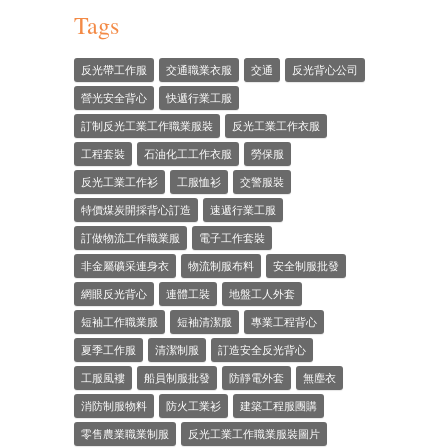
Tags
反光帶工作服
交通職業衣服
交通
反光背心公司
營光安全背心
快遞行業工服
訂制反光工業工作職業服裝
反光工業工作衣服
工程套裝
石油化工工作衣服
勞保服
反光工業工作衫
工服恤衫
交警服裝
特價煤炭開採背心訂造
速遞行業工服
訂做物流工作職業服
電子工作套裝
非金屬礦采連身衣
物流制服布料
安全制服批發
網眼反光背心
連體工裝
地盤工人外套
短袖工作職業服
短袖清潔服
專業工程背心
夏季工作服
清潔制服
訂造安全反光背心
工服風褸
船員制服批發
防靜電外套
無塵衣
消防制服物料
防火工業衫
建築工程服團購
零售農業職業制服
反光工業工作職業服裝圖片