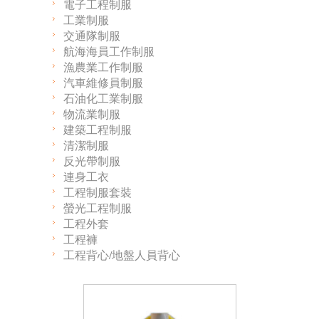
電子工程制服
工業制服
交通隊制服
航海海員工作制服
漁農業工作制服
汽車維修員制服
石油化工業制服
物流業制服
建築工程制服
清潔制服
反光帶制服
連身工衣
工程制服套裝
螢光工程制服
工程外套
工程褲
工程背心/地盤人員背心