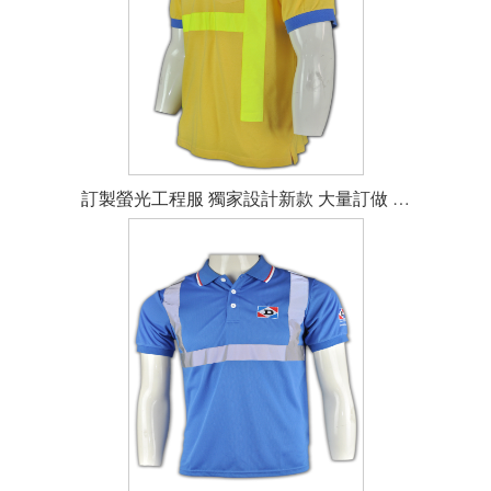
訂製螢光工程服 獨家設計新款 大量訂做 量身訂製 熒光工程服專門店 熒光工程批發商