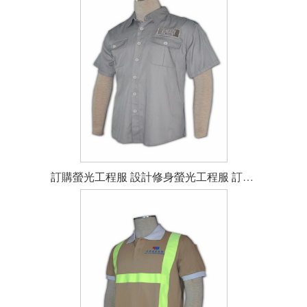
訂購螢光工程服 設計修身螢光工程服 訂製舒適螢光工程服 度身訂造螢光工程服