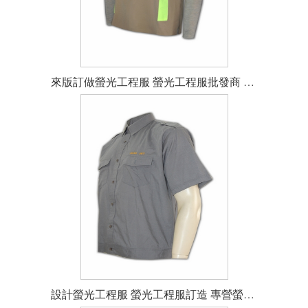
來版訂做螢光工程服 螢光工程服批發商 度身訂造螢光工程服 自訂螢光工程服
設計螢光工程服 螢光工程服訂造 專營螢光工程服公司 舒適螢光工程服 熒光工程制服供應商