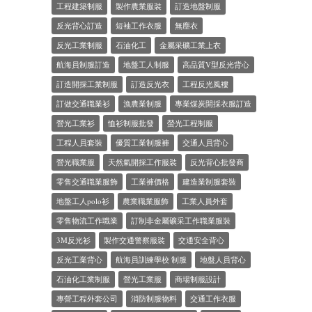
工程建築制服
製作農業服裝
訂造地盤制服
反光背心訂造
短袖工作衣服
無塵衣
反光工業制服
石油化工
金屬采礦工業上衣
航海員制服訂造
地盤工人制服
高品質V型反光背心
訂造開採工業制服
訂造反光衣
工程反光風褸
訂做交通職業衫
漁農業制服
專業煤炭開採衣服訂造
營光工業衫
恤衫制服批發
螢光工程制服
工程人員套裝
優質工業制服褲
交通人員背心
營光職業服
天然氣開採工作服裝
反光背心批發商
零售交通職業服飾
工業褲價格
建造業制服套裝
地盤工人polo衫
農業職業服飾
工業人員外套
零售物流工作職業
訂制非金屬礦采工作職業服裝
3M反光衫
製作交通警察服裝
交通安全背心
反光工業背心
航海員訓練學校 制服
地盤人員背心
石油化工業制服
營光工業服
商場制服設計
專營工程外套公司
消防制服物料
交通工作衣服