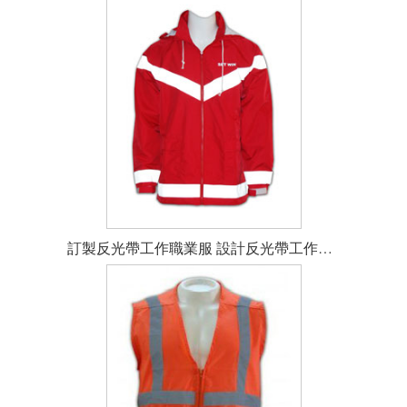
訂製反光帶工作職業服 設計反光帶工作職業制服款式 零售反光帶工作職業制服 反光帶制服專門店