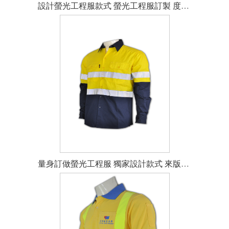
設計螢光工程服款式 螢光工程服訂製 度身訂造螢光工程服 螢光工程服批發商 熒光工程服專門店
量身訂做螢光工程服 獨家設計款式 來版訂做 大量訂做熒光工程服 熒光工程服批發