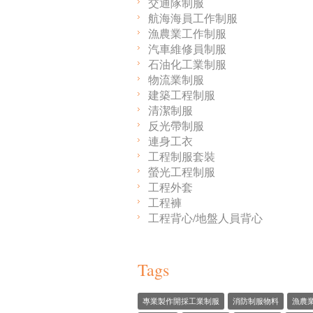
交通隊制服
航海海員工作制服
漁農業工作制服
汽車維修員制服
石油化工業制服
物流業制服
建築工程制服
清潔制服
反光帶制服
連身工衣
工程制服套裝
螢光工程制服
工程外套
工程褲
工程背心/地盤人員背心
Tags
專業製作開採工業制服
消防制服物料
漁農