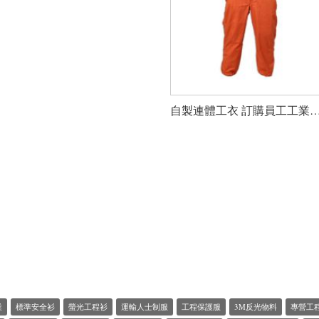
自製連體工衣 訂購員工工業連體工衣 設計連帽連體工衣 訂造連體工衣公司 訂購
業
標準安全衫
螢光工程衫
運輸人士制服
工程保護服
3M反光物料
專營工