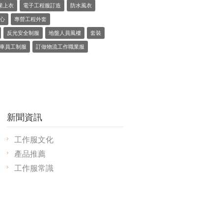
業上衣
電子工程服訂造
防水風衣
心
專營工程外套
反光安全制服
地盤人員風褸
套裝
車員工制服
訂做物流工作職業服
新聞資訊
工作服文化
產品推薦
工作服常識