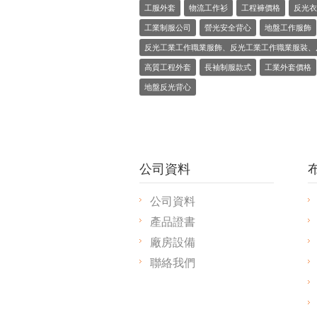
工服外套
物流工作衫
工程褲價格
反光衣
工業制服公司
營光安全背心
地盤工作服飾
反光工業工作職業服飾、反光工業工作職業服裝、
高質工程外套
長袖制服款式
工業外套價格
地盤反光背心
公司資料
公司資料
產品證書
廠房設備
聯絡我們