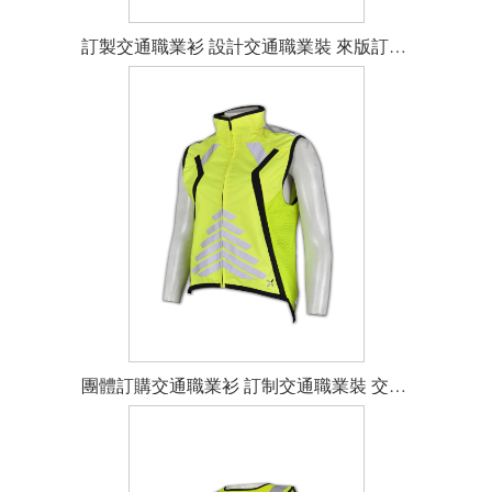
訂製交通職業衫 設計交通職業裝 來版訂做交通警察服裝 交警服裝供應商 交警外套批發商
團體訂購交通職業衫 訂制交通職業裝 交通警察服裝專門店 量身訂做交警服裝 交警外套供應商