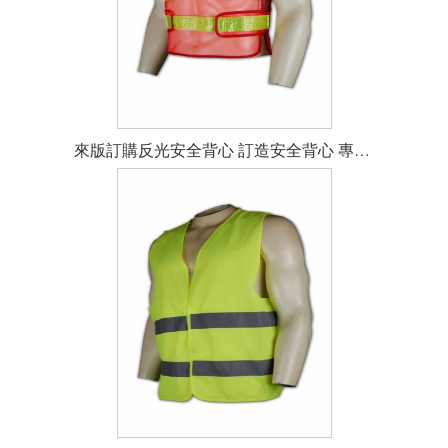
來版訂購反光安全背心 訂造安全背心 專營工程背心公司 度身訂造安全背心 背心制服製造商