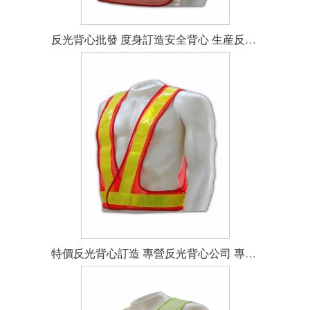
反光背心批發 度身訂造安全背心 生産反光背心公司 fluorochemical-based stain repllent 自訂反光背心
特價反光背心訂造 專營反光背心公司 專業反光背心訂造 teflon 反光背心專門店