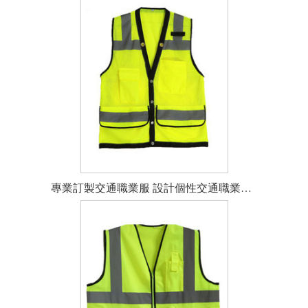
專業訂製交通職業服 設計個性交通職業制服 零售交通職業制服 團體訂購交通職業服飾 交通制服專門店 交通制服批發商