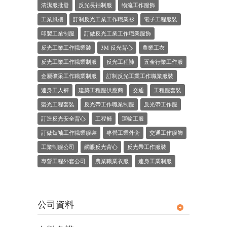
清潔服批發
反光長袖制服
物流工作服飾
工業風褸
訂制反光工業工作職業衫
電子工程服裝
印製工業制服
訂做反光工業工作職業服飾
反光工業工作職業裝
3M 反光背心
農業工衣
反光工業工作職業制服
反光工程褲
五金行業工作服
金屬礦采工作職業制服
訂制反光工業工作職業服裝
連身工人褲
建築工程服供應商
交通
工程服套裝
螢光工程套裝
反光帶工作職業制服
反光帶工作服
訂造反光安全背心
工程褲
運輸工服
訂做短袖工作職業服裝
專營工業外套
交通工作服飾
工業制服公司
網眼反光背心
反光帶工作服裝
專營工程外套公司
農業職業衣服
連身工業制服
公司資料