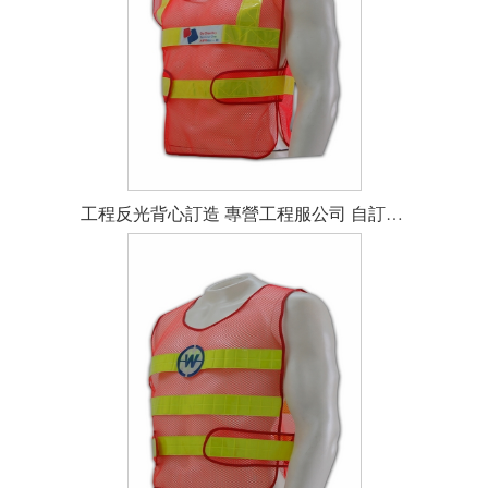
工程反光背心訂造 專營工程服公司 自訂反光背心 fade resistance 量身訂做工程反光背心 反光背心批發