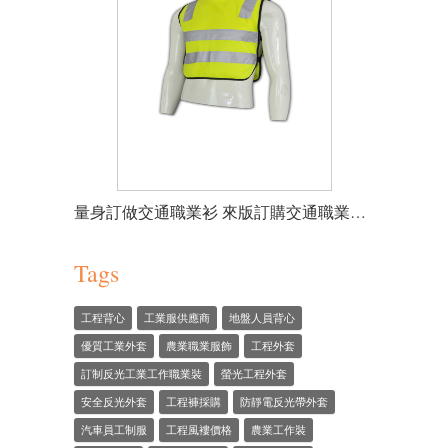
量身訂做交通職業衫 來版訂購交通職業裝 團體訂購交通警察服裝 交警服裝工廠
Tags
工程背心
工業服供應商
地盤人員背心
優質工業外套
農業職業服飾
工程外套
訂制反光工業工作職業裝
螢光工程外套
安全反光外套
工程褲採購
防靜電反光帶外套
汽車員工制服
工程風褸價格
農業工作裝