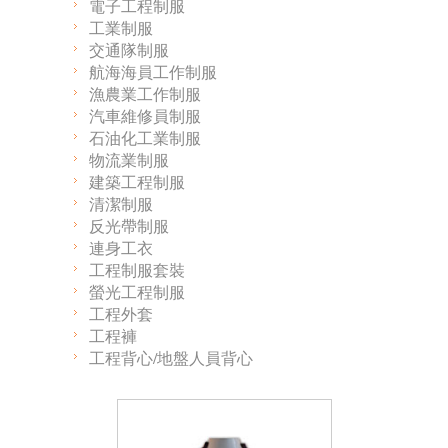
電子工程制服
工業制服
交通隊制服
航海海員工作制服
漁農業工作制服
汽車維修員制服
石油化工業制服
物流業制服
建築工程制服
清潔制服
反光帶制服
連身工衣
工程制服套裝
螢光工程制服
工程外套
工程褲
工程背心/地盤人員背心