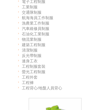
電子工程制服
工業制服
交通隊制服
航海海員工作制服
漁農業工作制服
汽車維修員制服
石油化工業制服
物流業制服
建築工程制服
清潔制服
反光帶制服
連身工衣
工程制服套裝
螢光工程制服
工程外套
工程褲
工程背心/地盤人員背心