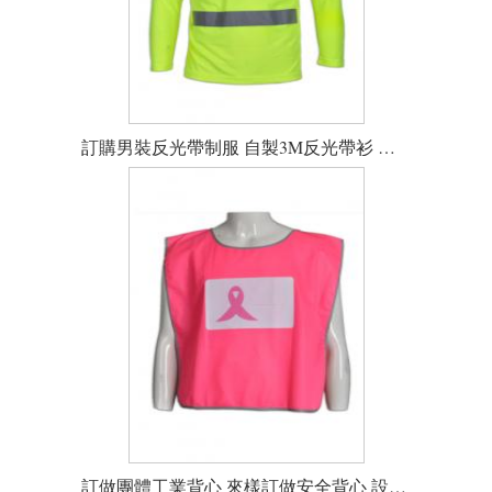
訂購男裝反光帶制服 自製3M反光帶衫 設計反光帶制服公司 反光帶poloshirt供應商HK
訂做團體工業背心 來樣訂做安全背心 設計工業背心款式 工業安全背心專門店HK