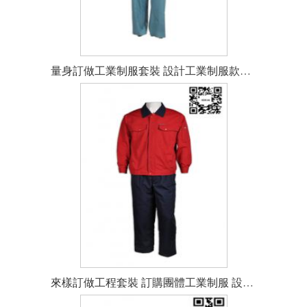
量身訂做工業制服套裝 設計工業制服款式 訂購員工制服專門店 訂做工業制服供應商HK
來樣訂做工程套裝 訂購團體工業制服 設計工程套裝制服 自製制服供應商HK