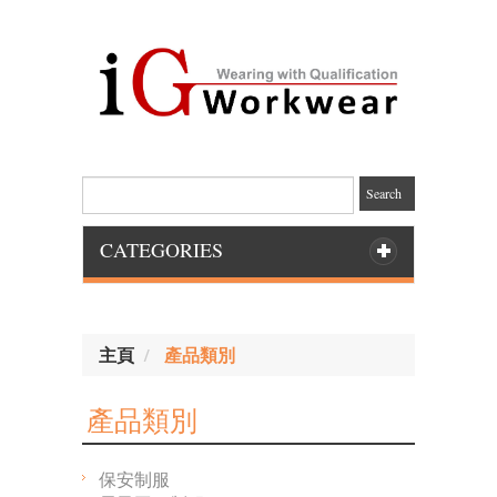
Search
CATEGORIES
主頁
產品類別
產品類別
保安制服