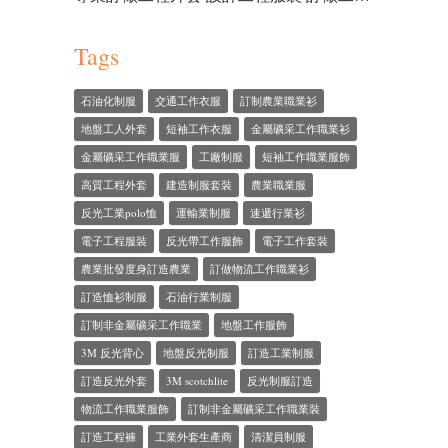
Tags
石油化制服
交通工作衣服
訂制農業職業衫
地盤工人外套
短袖工作衣服
金屬礦采工作職業衫
金屬礦采工作職業服
工廠制服
短袖工作職業服飾
高質工程外套
建造制服套裝
農業職業服
反光工業polo恤
運輸業制服
速遞行業衫
電子工程服裝
反光帶工作服飾
電子工作套裝
農業批發度身訂造農業
訂做物流工作職業衫
訂造恤衫制服
石油行業制服
訂制非金屬礦采工作職業
地盤工作服飾
3M 反光背心
地盤反光制服
訂造工業制服
訂造反光外套
3M scotchlite
反光制服訂造
物流工作職業服飾
訂制非金屬礦采工作職業裝
訂造工程褲
工業外套生產商
清潔員制服