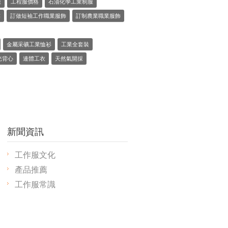
服
工程服價格
石油化學工業制服
褸
訂做短袖工作職業服飾
訂制農業職業服飾
金屬采礦工業恤衫
工業全套裝
光背心
連體工衣
天然氣開採
新聞資訊
工作服文化
產品推薦
工作服常識