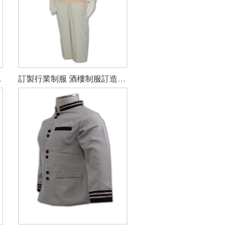
司 短袖襯衫供應商
訂製行業制服 酒樓制服訂造 團體訂購制服 定制各種工作行業制服公司 設計制服款式