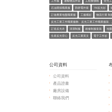
工作服
運輸物流外套
工程褲價格
營光工
石油開採職業服
防靜電外套
3M反光衫
訂做農業地盤職業服
工服襯衫
物流行業 制
反光工業工作職業服飾、反光工業工作職業服裝、
訂造反光衣
清潔制服
維修制服套裝
地盤
生産反光背心
反光工業英文
電子工作衫
公司資料
公司資料
產品證書
廠房設備
聯絡我們