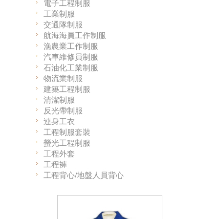
電子工程制服
工業制服
交通隊制服
航海海員工作制服
漁農業工作制服
汽車維修員制服
石油化工業制服
物流業制服
建築工程制服
清潔制服
反光帶制服
連身工衣
工程制服套裝
螢光工程制服
工程外套
工程褲
工程背心/地盤人員背心