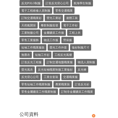
反光POLO制服
訂造反光背心公司
航海學生制服
電子工程維修人員制服
零售交通職業
訂制交通職業衫
營光工業衫
連體工裝
天然氣開採
餐飲制服批發
電子工作衫
工業制服公司
金屬礦采工作服
工程上衣
零售工業服飾
物流工作服
勞保服
短袖工作職業服裝
螢光工作外套
恤衫制服尺寸
無塵衣
短袖工作衫
工程反光風褸
訂造反光工程服
訂制交通地盤職業服
物流人員制服
螢光風衣
反光短袖職業制服工業恤衫
反光褲
反光背心公司
工業全套裝
交通職業服
零售短袖工作職業制服
農業職業裝
訂造反光衫
零售金屬礦采工作職業制服
訂制非金屬礦采工作職業
公司資料