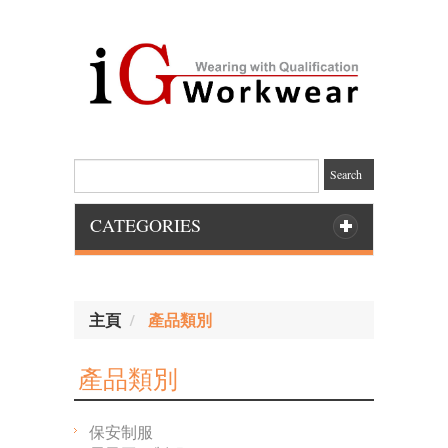
Search
CATEGORIES
主頁
產品類別
產品類別
保安制服