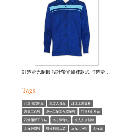
訂造螢光制服 設計螢光風褸款式 打造螢光風衣 螢光工程制服供應商 高質螢光工程服公司
Tags
訂造地盤制服
地盤人員服
訂造工業恤衫
農業工作裝
反光工業工作職業裝
訂造3M 反光
石油開採工作裝
巡守隊背心
反光安全制服
工程褲價格
維修制服套裝
反光polo衫
工程服