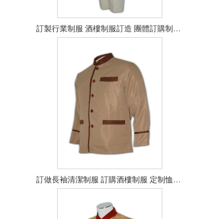
訂製行業制服 酒樓制服訂造 團體訂購制服 定制各種工作行業制服公司 設計制服款式
訂做長袖清潔制服 訂購酒樓制服 定制恤衫制服尺寸 來版訂購制服款式 制服有限公司 訂製制服專門店