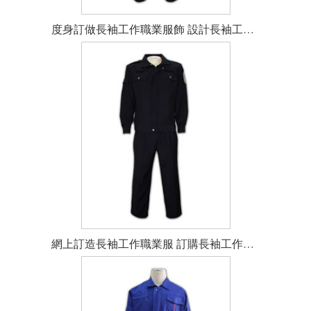
度身訂做長袖工作職業服飾 設計長袖工作職業服裝款式 訂製長袖工作職業衫 長袖工作職業裝公司 長袖工作職業服供應商
網上訂造長袖工作職業服 訂購長袖工作職業制服 零售長袖工作職業制服 工作職業服飾生產商 工作職業供應商