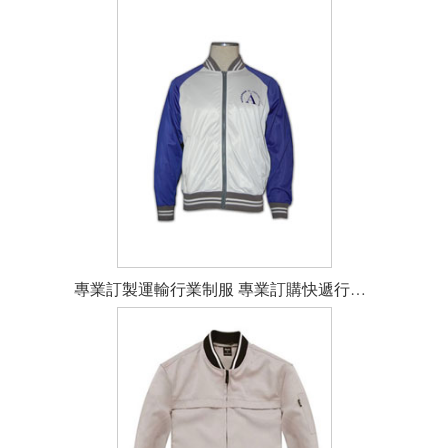
專業訂製運輸行業制服 專業訂購快遞行業制服 來版訂購速遞行業制服 物流行業 制服公司 速遞行業工服專門店