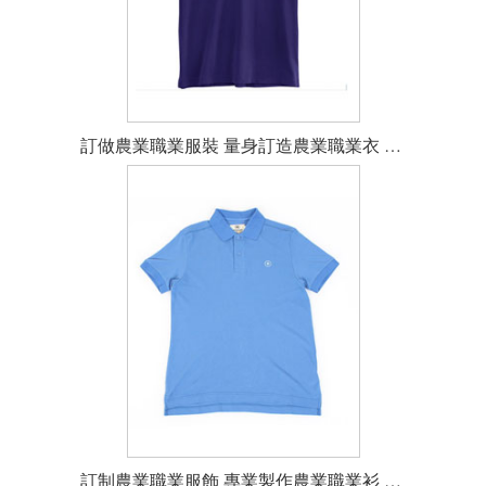
訂做農業職業服裝 量身訂造農業職業衣 自訂農業裝款式 農業保護衣專門店 農民工作制服公司
訂制農業職業服飾 專業製作農業職業衫 設計農業職服款式 農業服裝專門店 農民工作服供應商