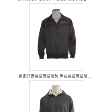
獨家訂購農業職業服飾 專造農業職業服裝 訂做農業職業裝 自訂農業地盤職業服 農業職業裝專門店