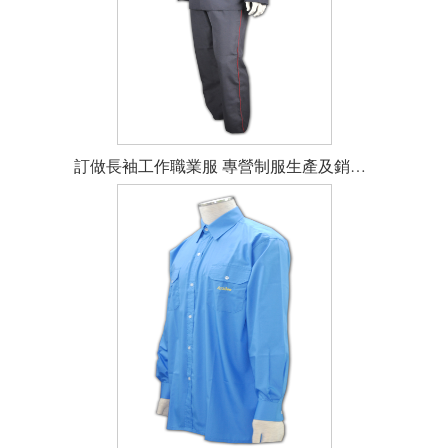
訂做長袖工作職業服 專營制服生產及銷售 保安制服公司 來版訂做制服 保安制服公司