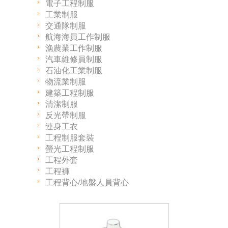
電子工程制服
工業制服
交通隊制服
航海海員工作制服
漁農業工作制服
汽車維修員制服
石油化工業制服
物流業制服
建築工程制服
清潔制服
反光帶制服
連身工衣
工程制服套裝
螢光工程制服
工程外套
工程褲
工程背心/地盤人員背心