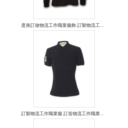
度身訂做物流工作職業服飾 訂製物流工作職業服裝 專業設計物流工作職業衫 物流工作職業裝公司 物流工作職業服生產商
訂製物流工作職業服 訂造物流工作職業衣服 零售物流工作職業制服 零售物流工作職業批發商 速遞行業制服公司