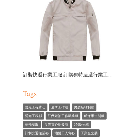
訂製快遞行業工服 訂購獨特速遞行業工服 零售物流工作職業服飾 訂做物流工作職業衫批發商
Tags
營光工程背心
夏季工作服
男裝短袖制服
營光工程衫
訂做短袖工作職業服
航海學生制服
長袖制服
反光背心批發商
3M反光衣
訂制交通職業衫
地盤工人背心
工業全套裝