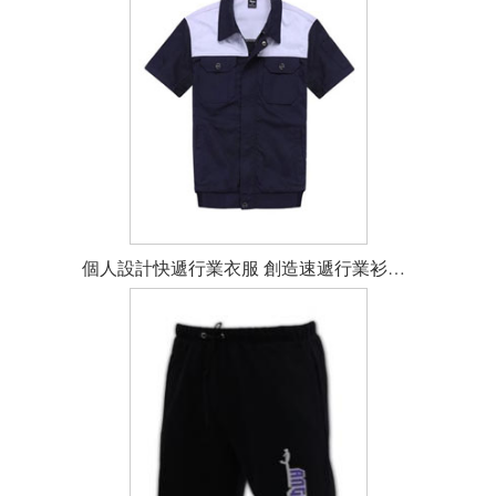
個人設計快遞行業衣服 創造速遞行業衫新款 物流工作職業服務發展公司 訂制物流工作職業衫專門店