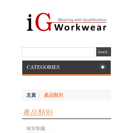
Search
CATEGORIES
主頁
產品類別
產品類別
保安制服