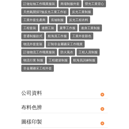
訂做短袖工作職業服裝
商場制服外套
營光工業背心
天然氣開採T恤反光工業工作衫
反光工業制服
工業外套生產商
長袖制服
反光工程衣料
工程套裝
連體工裝
夏季工作服
連身工業制服
普通制服款式
航海員工作服
工業外套顏色
物流外套套裝
訂制非金屬礦采工作職業
訂做物流工作職業服裝
防火風衣
工程人員制服
物流行業 制服
工程建築制服
航海員訓練制服
非金屬礦采工程外套
公司資料
布料色辨
圖樣印製