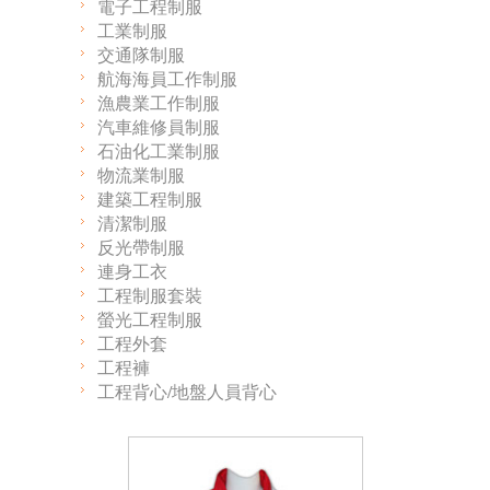
電子工程制服
工業制服
交通隊制服
航海海員工作制服
漁農業工作制服
汽車維修員制服
石油化工業制服
物流業制服
建築工程制服
清潔制服
反光帶制服
連身工衣
工程制服套裝
螢光工程制服
工程外套
工程褲
工程背心/地盤人員背心