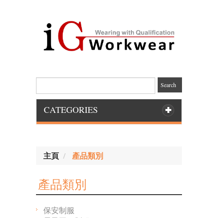
Search
CATEGORIES
主頁
產品類別
產品類別
保安制服