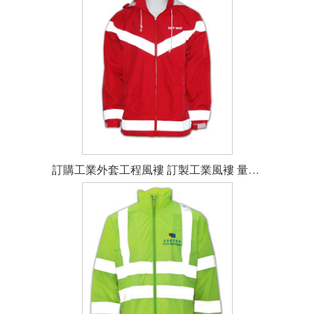
訂購工業外套工程風褸 訂製工業風褸 量身訂購工程風衣 定制工程T恤 工服外套公司