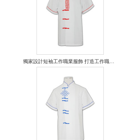
獨家設計短袖工作職業服飾 打造工作職業服裝 零售工作職業衫 工作職業裝專門店 短袖工作職業服製造商