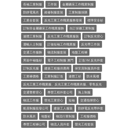
長袖工業制服
工作裝
金屬礦采工作職業制服
防靜電風衣
維修制服套裝
工業制服採購
工業全套裝
反光工業工作職業服務發展
標準安全衫
訂制非金屬礦采工作職業服飾
自訂採礦工業制服
連體工業制服
反光工業工作職業服裝
訂制反光背心
運輸人士制服
訂做短袖工作職業服
反光帶工作裝
交通工作服飾
物流制服套裝
地盤工程褲
男裝中袖恤衫
電子工程制服 澳門
訂造3M 反光外套
訂制反光服
建築工程服供應商
保安員制服員外套
工業褲價格
工業制服訂造
連體工衫
防水風褸
反光工業工作職業服、反光工業工作職業衣服、零售反光
工業工作職業制服、零售反光工業工作職業服飾、零售反
交通警察背心
專營工程外套公司
海上制服
物流工作服
營光工業背心
短袖
交通指揮背心
船員制服批發公司
建築工人服裝
防靜電反光帶外套
防水風衣
地盤衫
物流行業制服
工程服價格
專營工程褲公司
物流人員外套
螢光工程套裝