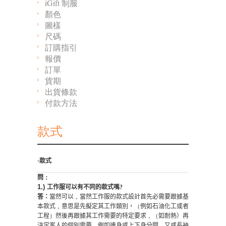
iGift 制服
顏色
圖樣
尺碼
訂購指引
報價
訂單
貨期
出貨條款
付款方法
款式
·款式
問
：
1.)
工作服可以有不同的款式嗎
?
答：
當然可以
，
當然工作服的款式設計首先必需要跟據基
本款式
，
意思是先擬定其工作類別，
（
例如
石油化工
或者
工程
）
然後再跟據其
工作需要
的特定要求
，（
如耐熱）
再
決定客人的個別
需要
，
例如連身
或上下身分開
，
又或長袖