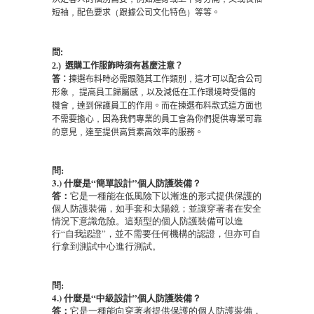
短袖
，
配色要求
（
跟據公司文化特色
）
等等
。
問
:
2.)
選購工作服飾時須有甚麼注意？
答：
揀選布料時必需跟隨其工作類別
，
這才可以配合公司
形象
，
提高員工歸屬感
，
以
及減低
在工作環境時受傷的
機會
，
達到
保護員工的作用
。而在
揀選布料
款式這方面也
不需要擔心
，
因為我們專業的員工會為你們提供專業可靠
的意見
，
達
至提供高質素高效率的服務。
問:
3.) 什麼是“簡單設計”個人防護裝備？
答：
它是一種能在低風險下以漸進的形式提供保護的
個人防護裝備，如手套和太陽鏡；並讓穿著者在安全
情況下意識危險。這類型的個人防護裝備可以進
行“自我認證”，並不需要任何機構的認證，但亦可自
行拿到測試中心進行測試。
問:
4.) 什麼是“中級設計”個人防護裝備？
答：
它是一種能向穿著者提供保護的個人防護裝備，