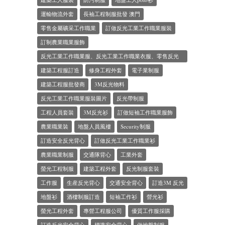
運輸物流外套
長袖工程制服批發 澳門
零售金屬礦采工作職業
訂做反光工業工作職業服裝
訂制農業職業服飾
反光工業工作職業服、反光工業工作職業衣服、零售反光
工業工作職業制服、零售反光工業工作職業服飾、零售反
建築工程服訂造
修身工程外套
電子業制服
建築工程服批發商
3M反光物料
反光工業工作職業服裝圖片
反光帶制服
工程人員套裝
3M反光衫
訂做短袖工作職業服飾
農業職業裝
地盤人員風褸
Security制服
訂造安全反光背心
訂做反光工業工作職業衫
農業職業制服
交通隊背心
工業外套
螢光工程制服
建築工程外套
反光制服套裝
工作服
生産反光背心
交通安全背心
訂造3M 反光
地盤衫
酒樓制服訂造
短袖工作衫
營光衫
螢光工程外套
專營工程服公司
優質工作服採購
訂造反光安全背心
標準安全背心
做地盤制服