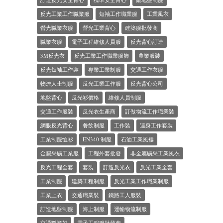
反光工業工作職業服
短袖工作職業服
工業風衣
營光職業衣服
營光工業背心
建築服批發商
職業衣服
電子工程維修人員服
反光背心訂造
3M反光衣
反光工業工作職業服飾
農業服裝
反光短袖工作裝
專業工業制服
交通工作衣服
物流人士制服
反光工業工作服
反光背心公司
地盤背心
反光衫價格
維修人員制服
交通工作服裝
反光衣生產商
訂做物流工作職業裝
網眼反光背心
餐飲制服
工作裝
連身工作套裝
工業制服恤衫
EN340 制服
石油工業風褸
金屬采礦工業服
工程外套批發
非金屬礦采工業風衣
反光工程全套
套裝
訂造反光衣
反光工業全套
工業制服
建築工程制服
反光工業工作職業制服
工業上衣
交通職業裝
鐵路工人服裝
訂造地盤制服
海上制服
運輸物流制服
交通職業衫
電子工程服批發商