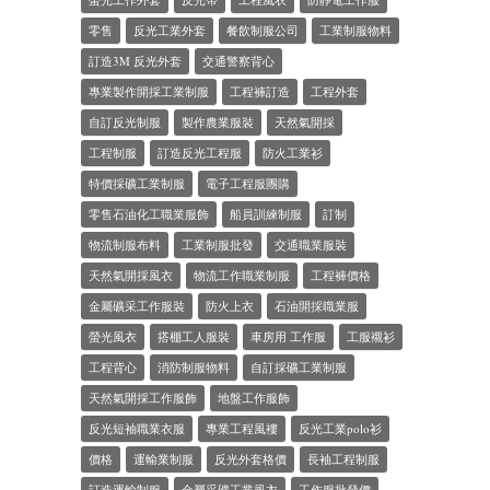
零售
反光工業外套
餐飲制服公司
工業制服物料
訂造3M 反光外套
交通警察背心
專業製作開採工業制服
工程褲訂造
工程外套
自訂反光制服
製作農業服裝
天然氣開採
工程制服
訂造反光工程服
防火工業衫
特價採礦工業制服
電子工程服團購
零售石油化工職業服飾
船員訓練制服
訂制
物流制服布料
工業制服批發
交通職業服裝
天然氣開採風衣
物流工作職業制服
工程褲價格
金屬礦采工作服裝
防火上衣
石油開採職業服
螢光風衣
搭棚工人服裝
車房用 工作服
工服襯衫
工程背心
消防制服物料
自訂採礦工業制服
天然氣開採工作服飾
地盤工作服飾
反光短袖職業衣服
專業工程風褸
反光工業polo衫
價格
運輸業制服
反光外套格價
長袖工程制服
訂造運輸制服
金屬采礦工業風衣
工作服批發價