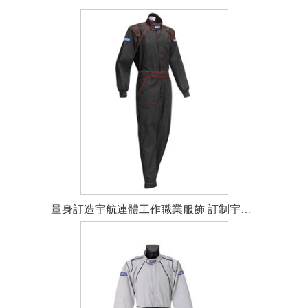
量身訂造宇航連體工作職業服飾 訂制宇航連體職業服裝 來版訂做宇航連體工作職業衫 宇航連體工作職業裝專門店