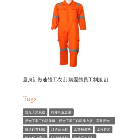
量身訂做連體工衣 訂購團體員工制服 訂製連體制服 獨家設計工業連體工衣 制服專門店 訂購連體工衣供應商HK
Tags
營光工業風褸
維修制服套裝
反光工業工作職業服、反光工業工作職業衣服、零售反光
工業工作職業制服、零售反光工業工作職業服飾、零售反
快遞行業制服
訂造反光衫
工業褲價格
工程套裝
熒光反光背心
清潔服批發
短袖工作服裝