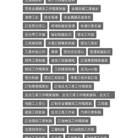
零售金屬礦采工作職業制服
金屬采礦工業恤衫
連體工衫
防水風褸
非金屬礦采連身衣
訂造營光背心
商場制服批發價
快遞行業衣服
反光帶工作服
恤衫制服款式
螢光工作裝
工程褲採購
大量訂購餐飲制服
螢光工業衫
工業外套公司
農業
營光安全背心
普通制服款式
標準工業制服
連身工程服價格
訂做農業職業服裝
物流工作職業裝
工程建築制服
反光polo恤
螢光制服
螢光工程套裝
專業工程外套訂造
訂制農業職業衫
訂做反光工業工作職業裝
反光工業工作職業服飾、反光工業工作職業服裝、反光工
業工作職業衫、反光工業工作職業裝、反光工業工作職業
地盤工人背心
訂制非金屬礦采工作職業裝
工程服
建築工程套裝
反光工業工作衫
汽車行業制服
訂造開採工業制服
訂做物流工作職業服
交通指揮背心
工廠制服
石油開採工作裝
螢光工作外套
反光帶
工程風衣
防靜電工作服