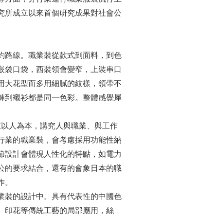
究所成立以來首個研究成果對社會公
路線。職業裝從款式到面料，到色
嵌袋口袋，西裝領會變窄，上裝串口
用大花型而多用細膩的紋樣，領帶不
褲到襯衫都是同一色彩。整體感覺犀
以人為本，講究人與職業、與工作
行業的職業裝，會考慮採用功能性納
節設計會體現人性化的特點，如電力
公的要求結合，還有的會象日本的職
作。
裝的設計中。具有代表性的中國色
、印花等傳統工藝的局部應用，絲