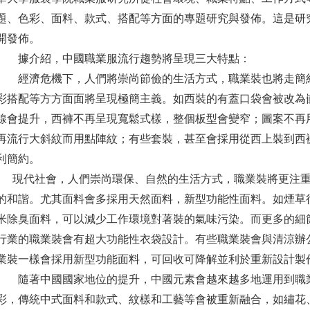
題、色彩、面料、款式、搭配等方面的專題研究與發佈。這是研
開發佈。
據介紹，中國職業服流行趨勢將呈現三大特點：
經濟危機下，人們將崇尚節儉的生活方式，職業裝也將走簡約
彩搭配等方方面面將呈現極簡主義。如西裝的有蓋口袋會被改為
線會提升，西褲不再呈現寬鬆式樣，整個板型會變窄；圖案不再
再流行大斜紋而用點陣紋；有些套裝，甚至會採用從西上裝到西
利簡約。
現代社會，人們崇尚環保、自然的生活方式，職業裝將更注重
的和諧。尤其面料會多採用天然面料，新型功能性面料。如煙草
米除臭面料，可以減少工作環境對著裝的氣味污染。而更多的細
行業的職業裝會有超大功能性衣袋設計。有些職業裝會與清涼辦
業裝一樣會採用新型功能面料，可回收可降解並利於重新設計製
隨著中國國家地位的提升，中國元素會越來越多地運用到職業
彩，傳統中式面料和款式、紋樣和工藝等會被重新融合，如繡花